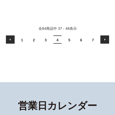
全
84
商品中
37 - 48
表示
1
2
3
4
5
6
7
営業日カレンダー