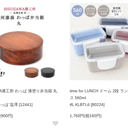
AWA漆工所 わっぱ 漆塗り弁当箱 丸
time for LUNCH ドーム 2段
ス 560ml
っぱ 塩澤 [12441]
tfL KLBTL6 [80224]
税900円)
1,760円(税160円)