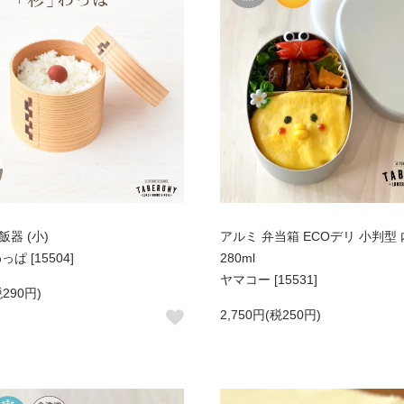
飯器 (小)
アルミ 弁当箱 ECOデリ 小判型 
っぱ [15504]
280ml
ヤマコー [15531]
税290円)
2,750円(税250円)