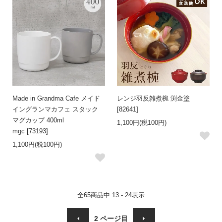
Made in Grandma Cafe メイド
レンジ羽反雑煮椀 渕金塗
イングランマカフェ スタック
[82641]
マグカップ 400ml
1,100円(税100円)
mgc [73193]
1,100円(税100円)
全
65
商品中
13 - 24
表示
2
ページ目