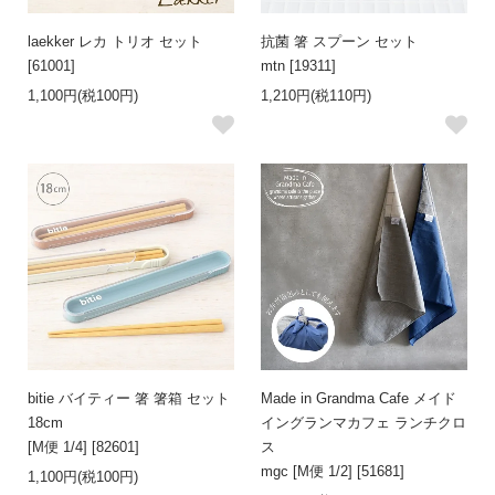
laekker レカ トリオ セット
抗菌 箸 スプーン セット
[61001]
mtn [19311]
1,100円(税100円)
1,210円(税110円)
bitie バイティー 箸 箸箱 セット
Made in Grandma Cafe メイド
18cm
イングランマカフェ ランチクロ
[M便 1/4] [82601]
ス
mgc [M便 1/2] [51681]
1,100円(税100円)