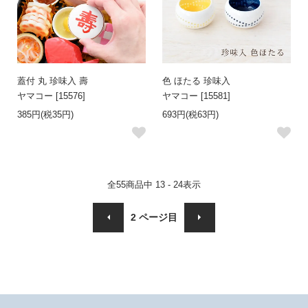
蓋付 丸 珍味入 壽
色 ほたる 珍味入
ヤマコー [15576]
ヤマコー [15581]
385円(税35円)
693円(税63円)
全
55
商品中
13 - 24
表示
2
ページ目