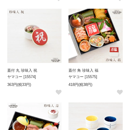
蓋付 丸 珍味入 祝
蓋付 角 珍味入 福
ヤマコー [15574]
ヤマコー [15575]
363円(税33円)
418円(税38円)