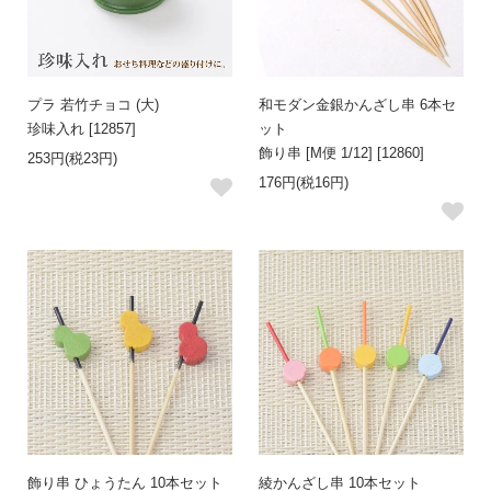
プラ 若竹チョコ (大)
和モダン金銀かんざし串 6本セ
珍味入れ [12857]
ット
飾り串 [M便 1/12] [12860]
253円(税23円)
176円(税16円)
飾り串 ひょうたん 10本セット
綾かんざし串 10本セット