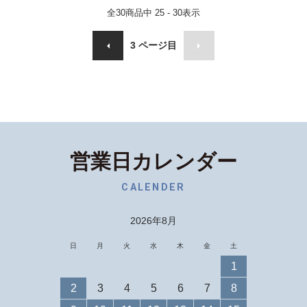
全
30
商品中
25 - 30
表示
3
ページ目
営業日カレンダー
CALENDER
2026年8月
日
月
火
水
木
金
土
1
2
3
4
5
6
7
8