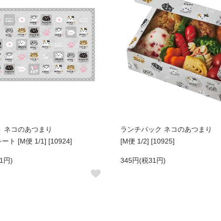
ト ネコのあつまり
ランチパック ネコのあつまり
 [M便 1/1] [10924]
[M便 1/2] [10925]
1円)
345円(税31円)