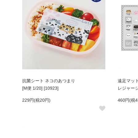
抗菌シート ネコのあつまり
遠足マッ
[M便 1/20] [10923]
レジャーシート
229円(税20円)
460円(税4