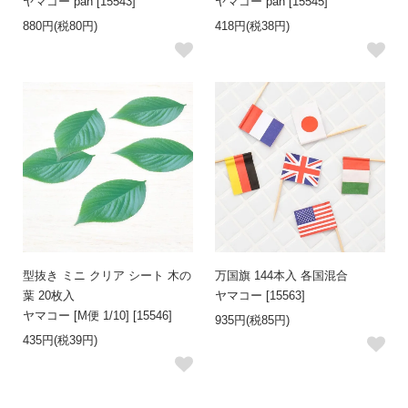
ヤマコー pan [15543]
ヤマコー pan [15545]
880円(税80円)
418円(税38円)
型抜き ミニ クリア シート 木の
万国旗 144本入 各国混合
葉 20枚入
ヤマコー [15563]
ヤマコー [M便 1/10] [15546]
935円(税85円)
435円(税39円)