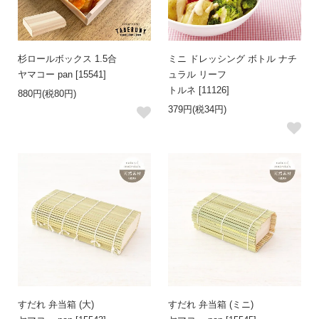
杉ロールボックス 1.5合
ミニ ドレッシング ボトル ナチ
ヤマコー pan [15541]
ュラル リーフ
トルネ [11126]
880円(税80円)
379円(税34円)
すだれ 弁当箱 (大)
すだれ 弁当箱 (ミニ)