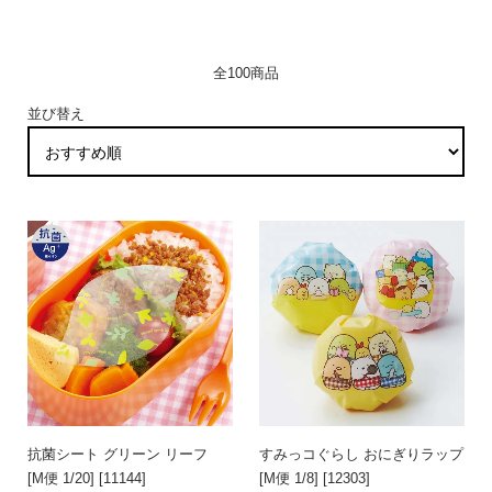
全100商品
並び替え
抗菌シート グリーン リーフ
すみっコぐらし おにぎりラップ
[M便 1/20] [11144]
[M便 1/8] [12303]