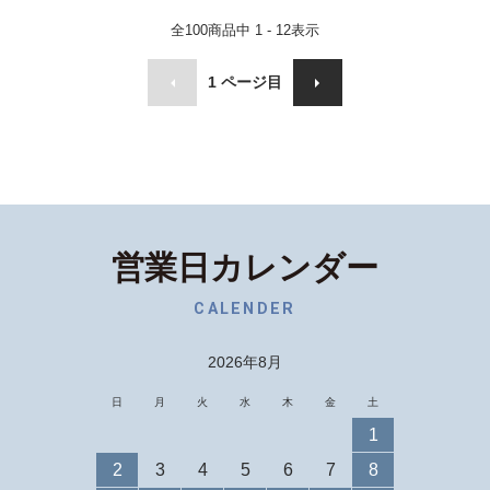
全
100
商品中
1 - 12
表示
1
ページ目
営業日カレンダー
CALENDER
2026年8月
日
月
火
水
木
金
土
1
2
3
4
5
6
7
8