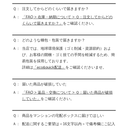
Ｑ：
注文してからどのくらいで届きますか？
Ａ：
「FAQ > 在庫・納期について > Ｑ：注文してからどの
くらいで届きますか？」
をご確認ください。
Ｑ：
どのような梱包・包装で届きますか？
Ａ：
当店では、地球環境保護（ゴミ削減・資源節約）およ
び、お客様の開梱・ゴミ捨ての手間を軽減するため、簡
易包装を採用しております。
詳細は
「eco&quick配送」
をご確認くださいませ。
Ｑ：
届いた商品が破損していた
Ａ：
「FAQ > 返品・交換について > Ｑ：届いた商品が破損
していた」
をご確認ください。
Ｑ：
商品をマンションの宅配ボックスに届けてほしい
Ａ：
配送に関するご要望は＜16文字以内＞で備考欄にご記入