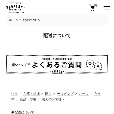
0
ホーム
配送について
配送について
注文
／
在庫・納期
／
配送
／
ラッピング
／
パーツ
／
弁当
箱
／
返品・交換
／
法人のお客様へ
◆配送について