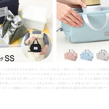
 お弁当 弁当 小さめ 保冷 ランチバッグ 洗える ／ 保冷バック 保冷ランチバッグ LUNCH
 エコバッグ スープジャーケース お弁当バッグ お弁当バック ／ 小さい 小 ミニ Sサイズ
 女の子 子供 女性 女子 男子 レディース ママ 母 キッズ ユニセックス 大人 子ども 高校生 中学
濯可 軽い バッグインバッグ ／ 人気 おすすめ ／ 弁当箱 ランチ 給食 おにぎり フルーツ ／ 
フ オフィス 運動会 ピクニック 屋外ピクニック 遠足 敬老の日 誕生日 新生活 学校 仕事 ア