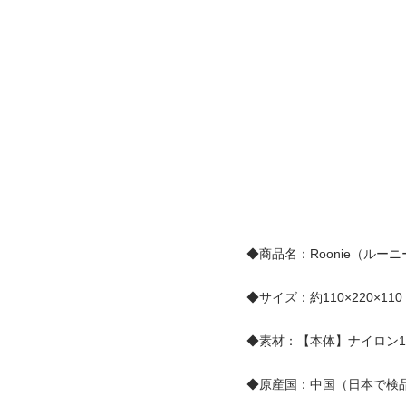
◆商品名：Roonie（ルー
◆サイズ：約110×220×11
◆素材：【本体】ナイロン10
◆原産国：中国（日本で検