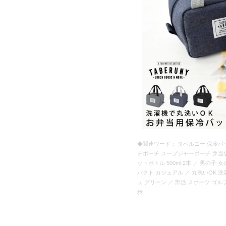
◆関連ワード： タベルニー 保冷バッグ
チポーチ スープジャーポーチ 弁当袋
ットボトル 500ml 2本 ／ 男の子
パクト カジュアル ／ 丸洗いOK 洗
ュ グリーン ／ 部活 スポーツ ゴル
歩