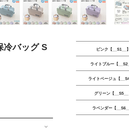
 保冷バッグ S
ピンク【__S1__
ライトブルー【__S2
ライトベージュ【__S4
グリーン【__S5_
ラベンダー【__S6_