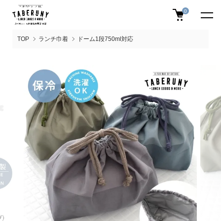
0
TOP
ランチ巾着
ドーム1段750ml対応