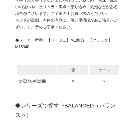
※手作業で塗りや研ぎ出しを行っているため、色味・風合
いの違いや、塗りムラ・黒点・塗り込め・気泡などがある
場合がございます。ご了承の上お買い求めください。
※フタの裏側・本体の内側に、薄い摩擦痕がある場合がご
ざいます。予めご了承ください。
◆メーカー型番：【ベージュ】M18039 【ブラック】
M18040
箸
ケース
食器洗い乾燥機
×
×
◆シリーズで探す⇒
BALANCED（バラン
スト）