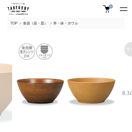
0
TOP
食器（器・皿）
丼・鉢・ボウル