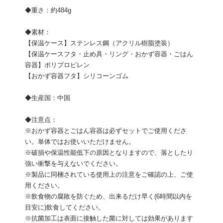
◆重さ：約484g
◆素材：
【保温ケース】ステンレス鋼（アクリル樹脂塗装）
【保温ケースフタ・止め具・リング・おかず容器・ごはん
容器】ポリプロピレン
【おかず容器フタ】シリコーンゴム
◆生産国：中国
◆注意点：
※おかず容器とごはん容器は必ずセットでご使用くださ
い。単体ではお使いいただけません。
※破損や保温性能低下の原因となりますので、落としたり
強い衝撃を与えないでください。
※製品に同梱されている使用上の注意をご確認の上、ご使
用ください。
※飲食物の腐敗を防ぐため、出来るだけ早く(6時間以内を
目安に)飲食してください。
※抗菌加工は表面に接触した菌に対しては効果があります