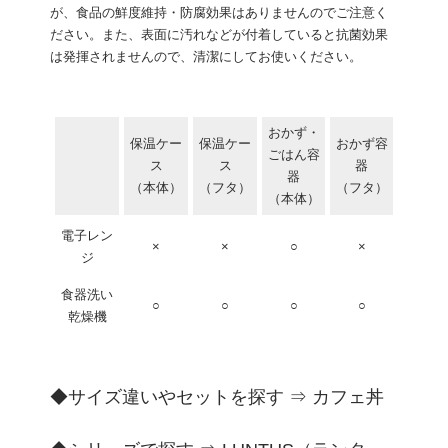
が、食品の鮮度維持・防腐効果はありませんのでご注意く
ださい。また、表面に汚れなどが付着していると抗菌効果
は発揮されませんので、清潔にしてお使いください。
おかず・
保温ケー
保温ケー
おかず容
ごはん容
ス
ス
器
器
（本体）
（フタ）
（フタ）
（本体）
電子レン
×
×
○
×
ジ
食器洗い
○
○
○
○
乾燥機
◆サイズ違いやセットを探す ⇒
カフェ丼