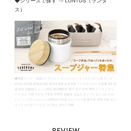
◆シリーズで探す ⇒
LUNTUS（ランタ
ス）
◆関連ワード： 保温ランチジャー ランチジャー ランタス カフェ丼 ランチ
800ml 弁当箱 保温弁当箱 保冷弁当箱 お弁当箱 ランチボックス 大容量 2段 保
温 保冷 抗菌加工 レンジ対応 食洗機対応 男子 女子 女性 男性 メンズ レディ
ース 大人 子供 子ども 小学生 中学生 高校生 社会人 オフィス おしゃれ かわ
いい シンプル どんぶり LUNTUS CAFE カレー かつ丼 親子丼 天丼 天丼 タコ
ライス ロコモコ うどん そうめん 冷やし中華