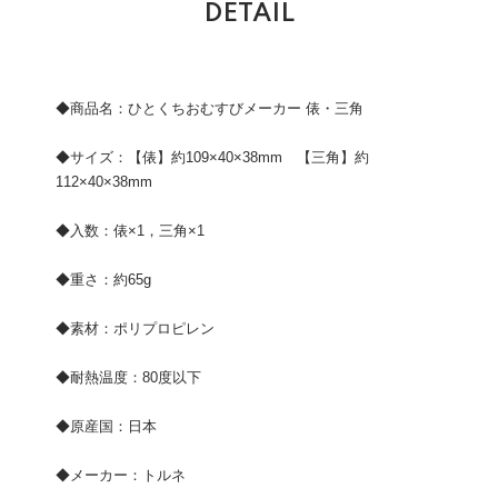
DETAIL
◆商品名：ひとくちおむすびメーカー 俵・三角
◆サイズ：【俵】約109×40×38mm 【三角】約
112×40×38mm
◆入数：俵×1，三角×1
◆重さ：約65g
◆素材：ポリプロピレン
◆耐熱温度：80度以下
◆原産国：日本
◆メーカー：トルネ