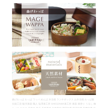
曲げわっぱ わっぱ ワッパ めんぱ 弁当箱 ランチボックス お弁当箱 わっぱ飯
伝統工芸 駿河漆器 職人 塩澤漆工所 SHIOZAWA漆工所 漆器 漆塗り うるし 檜