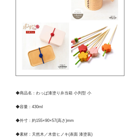
◆商品名：わっぱ漆塗り弁当箱 小判型 小
◆容量：430ml
◆外寸：約155×90×57(高さ)mm
◆素材：天然木／木曾ヒノキ(表面 漆塗装)