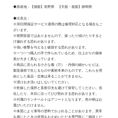
◆原産地：【側面】長野県 【天面・底面】静岡県
◆注意点：
※30日間保証サービス適用の際は修理対応となる場合もご
ざいます。
※密閉容器ではありませんので、振ったり傾けたりすると
汁漏れする恐れがあります。
※強い衝撃を与えると破損する恐れがあります。
※一つ一つ職人の手で作られているため、仕上がりの個体
差が大きく異なっています。
※商品に見られる小さな傷（穴）・内側の細かいヒビは、
製造過程で生じるものや素材本来のものです。これらを理
由とした返品・交換は承ることができません。
※浸けおき洗いはしないでください。
※乾燥した場所と直射日光を避けて保管してください。劣
化したり、木目に沿ってひび割れする恐れがあります。
※付属のランチベルトはアソートとなります。色や柄はお
選びいただけません。
※体質により漆等の塗料でかぶれることがあります。異常
を感じたときは使用をお止めいただき専門医にご相談くだ