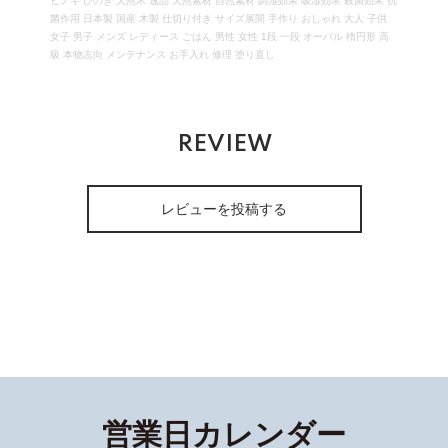
ヒノキ ひのき 天然木 逸品 天然素材 自然素材 調湿効果 吸湿効果 殺菌効果 抗
菌作用 日本製 国産 木製 仕切り付き サイズ展開 手作り おしゃれ 大人 子供
女子 男子 メンズ レディース ごはん 男性 女性 1段 一段 オーバル 楕円形 高
級 本物志向 メンテナンス お手入れ 修理 塗り直し
REVIEW
レビューを投稿する
営業日カレンダー