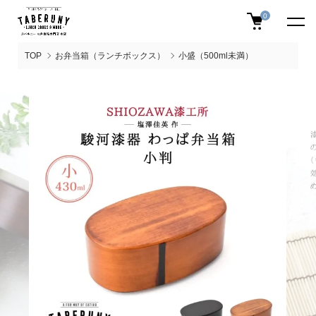
0
TOP
お弁当箱（ランチボックス）
小盛（500ml未満）