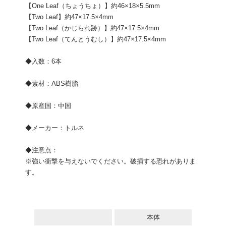
【One Leaf（ちょうちょ）】約46×18×5.5mm
【Two Leaf】約47×17.5×4mm
【Two Leaf（かじられ跡）】約47×17.5×4mm
【Two Leaf（てんとうむし）】約47×17.5×4mm
◆入数：6本
◆素材：ABS樹脂
◆原産国：中国
◆メーカー：トルネ
◆注意点：
※強い衝撃を与えないでください。破損する恐れがありま
す。
本体