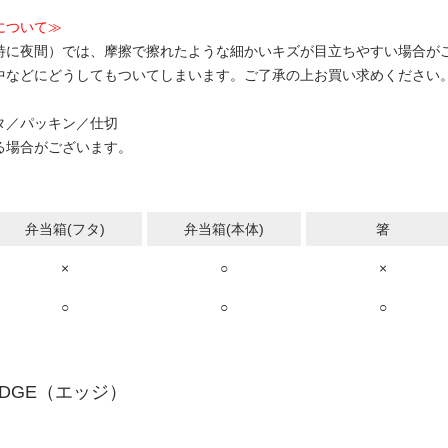
について≫
特に夜間）では、摩擦で擦れたような細かいキズが目立ちやすい場合が
中などにどうしてもついてしまいます。ご了承の上お買い求めください
タ
／
パッキン
／
仕切
る場合がございます。
弁当箱(フタ)
弁当箱(本体)
箸
×
○
×
○
○
○
EDGE（エッジ）