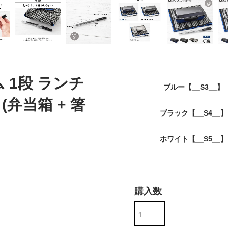
ム 1段 ランチ
ブルー【__S3__】
(弁当箱 + 箸
ブラック【__S4__】
ホワイト【__S5__】
購入数