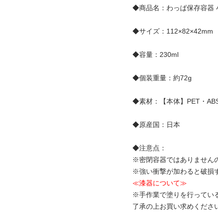
◆商品名：わっぱ保存容器 小判
◆サイズ：112×82×42mm
◆容量：230ml
◆個装重量：約72g
◆素材：【本体】PET・A
◆原産国：日本
◆注意点：
※密閉容器ではありません
※強い衝撃が加わると破損
≪漆器について≫
※手作業で塗りを行ってい
了承の上お買い求めくださ