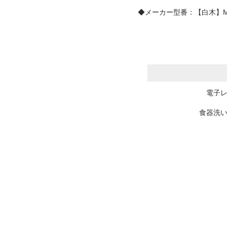
◆メーカー型番：【白木】M18
電子
食器洗