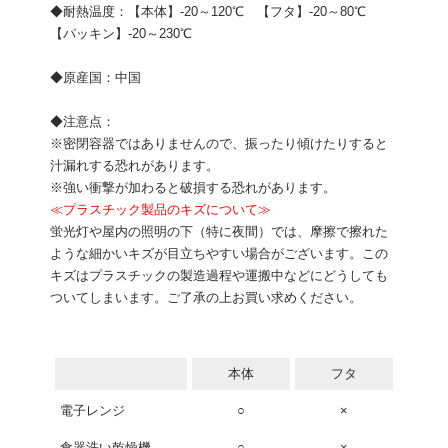
◆耐熱温度：【本体】-20～120℃ 【フタ】-20～80℃
【パッキン】-20～230℃
◆原産国：中国
◆注意点：
※密閉容器ではありませんので、振ったり傾けたりすると
汁漏れする恐れがあります。
※強い衝撃が加わると破損する恐れがあります。
≪プラスチック製品のキズについて≫
蛍光灯や屋内の照明の下（特に夜間）では、摩擦で擦れた
ような細かいキズが目立ちやすい場合がございます。この
キズはプラスチックの製造過程や運搬中などにどうしても
ついてしまいます。ご了承の上お買い求めください。
本体
フタ
電子レンジ
○
×
食器洗い乾燥機
○
×