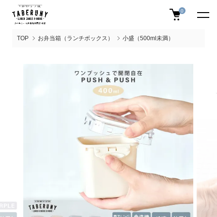
0
TOP
お弁当箱（ランチボックス）
小盛（500ml未満）