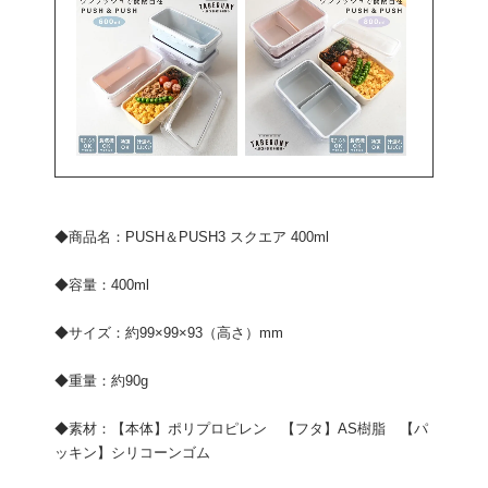
◆商品名：PUSH＆PUSH3 スクエア 400ml
◆容量：400ml
◆サイズ：約99×99×93（高さ）mm
◆重量：約90g
◆素材：【本体】ポリプロピレン 【フタ】AS樹脂 【パ
ッキン】シリコーンゴム