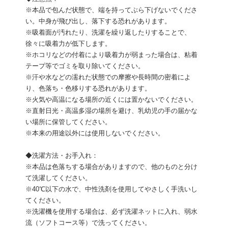
※本品で包んだ状態で、端を持ってぶら下げないでくださ
い。中身が飛び出し、落下する恐れがあります。
※吸着面が汚れたり、洗濯を繰り返したりすることで、
徐々に吸着力が低下します。
※ホコリなどの付着により吸着力が弱まった場合は、粘着
テープ等でゴミを取り除いてください。
※汗や水などの濡れた状態での摩擦や長時間の密着によ
り、色落ち・色移りする恐れがあります。
※火気や高温になる場所の近くには置かないでください。
※直射日光・高温多湿の場所を避け、乳幼児の手の届かな
い場所に保管してください。
※本来の用途以外には使用しないでください。
◆洗濯方法・お手入れ：
※本品は色落ちする場合がありますので、他のものと分け
て洗濯してください。
※40℃以下の水で、中性洗剤を使用してやさしく手洗いし
てください。
※洗濯機を使用する場合は、必ず洗濯ネットに入れ、弱水
流（ソフトコース等）で洗ってください。