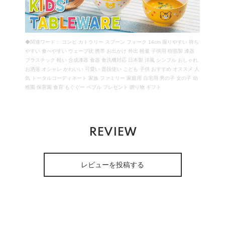
◆関連ワード： コンビ カトラリー スプーン フォーク 14cm 握りやすい 持ち
やすい 食べやすい ウェーブ状 携帯 お出かけ 外出 軽量 子供用 樹脂製 漆器
プラスチック 軽い 合成漆器 食器 食洗機対応 日本製 洋風 シンプル おしゃれ
お洒落 オシャレ かわいい 可愛い 普段使い こども 子供 おすすめ オススメ 人
気 トータルコーディネート 家族 ファミリー 家庭用 自宅用 男の子 女の子 幼
稚園 保育園 食育 もぐぐー ペブル プレゼント 贈り物 ギフト
REVIEW
レビューを投稿する